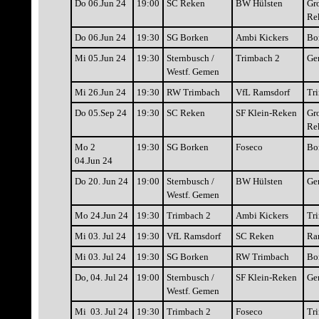
Do 06.Jun 24
19:00
SC Reken
BW Hülsten
Gr
Re
Do 06.Jun 24
19:30
SG Borken
Ambi Kickers
Bo
Mi 05.Jun 24
19:30
Sternbusch /
Trimbach 2
Ge
Westf. Gemen
Mi 26.Jun 24
19:30
RW Trimbach
VfL Ramsdorf
Tr
Do 05.Sep 24
19:30
SC Reken
SF Klein-Reken
Gr
Re
Mo 2
19:30
SG Borken
Foseco
Bo
04.Jun 24
Do 20. Jun 24
19:00
Sternbusch /
BW Hülsten
Ge
Westf. Gemen
Mo 24.Jun 24
19:30
Trimbach 2
Ambi Kickers
Tr
Mi 03. Jul 24
19:30
VfL Ramsdorf
SC Reken
Ra
Mi 03. Jul 24
19:30
SG Borken
RW Trimbach
Bo
Do, 04. Jul 24
19:00
Sternbusch /
SF Klein-Reken
Ge
Westf. Gemen
Mi 03. Jul 24
19:30
Trimbach 2
Foseco
Tr