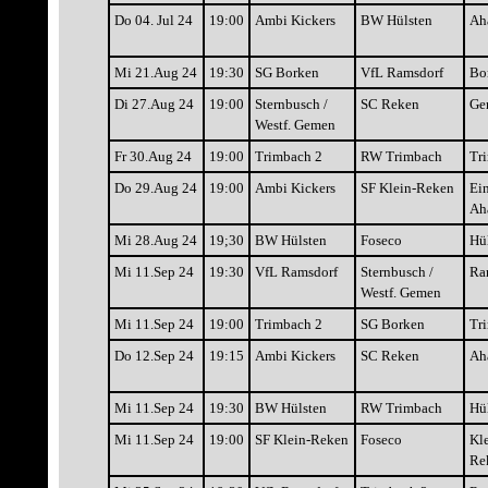
Do 04. Jul 24
19:00
Ambi Kickers
BW Hülsten
Ah
Mi 21.Aug 24
19:30
SG Borken
VfL Ramsdorf
Bo
Di 27.Aug 24
19:00
Sternbusch /
SC Reken
Ge
Westf. Gemen
Fr 30.Aug 24
19:00
Trimbach 2
RW Trimbach
Tr
Do 29.Aug 24
19:00
Ambi Kickers
SF Klein-Reken
Ein
Ah
Mi 28.Aug 24
19;30
BW Hülsten
Foseco
Hü
Mi 11.Sep 24
19:30
VfL Ramsdorf
Sternbusch /
Ra
Westf. Gemen
Mi 11.Sep 24
19:00
Trimbach 2
SG Borken
Tr
Do 12.Sep 24
19:15
Ambi Kickers
SC Reken
Ah
Mi 11.Sep 24
19:30
BW Hülsten
RW Trimbach
Hü
Mi 11.Sep 24
19:00
SF Klein-Reken
Foseco
Kle
Re