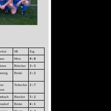
elort
SR
Erg.
aus
Mers
0 : 8
lsten
Böttcher
3 : 5
nning
Briski
2 : 2
in-
Terhechte
2 : 7
ken
imbach
Büscher
5 : 2
msdorf
Briski
6 : 1