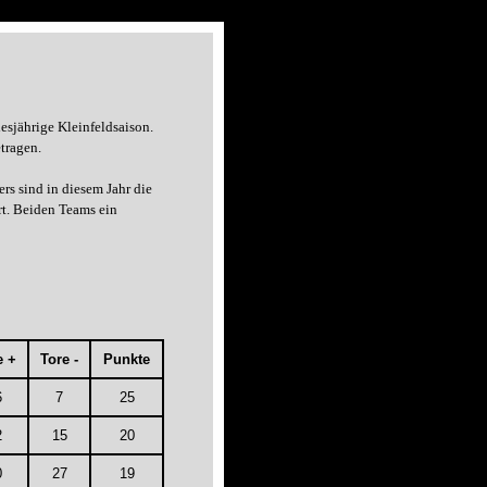
esjährige Kleinfeldsaison.
tragen.
s sind in diesem Jahr die
t. Beiden Teams ein
e +
Tore -
Punkte
6
7
25
2
15
20
0
27
19