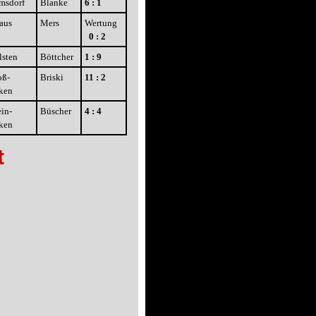
msdorf
Blanke
6 : 1
aus
Mers
Wertung
0 : 2
lsten
Böttcher
1 : 9
oß-
Briski
11 : 2
ken
in-
Büscher
4 : 4
ken
t