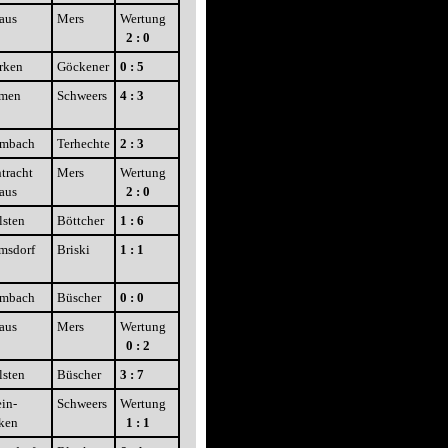
aus
Mers
Wertung
2 : 0
rken
Göckener
0 : 5
men
Schweers
4 : 3
imbach
Terhechte
2 : 3
tracht
Mers
Wertung
aus
2 : 0
lsten
Böttcher
1 : 6
msdorf
Briski
1 : 1
imbach
Büscher
0 : 0
aus
Mers
Wertung
0 : 2
lsten
Büscher
3 : 7
in-
Schweers
Wertung
ken
1 : 1