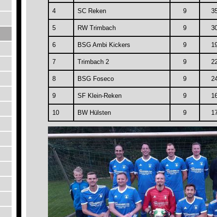
4
SC Reken
9
3
5
RW Trimbach
9
3
6
BSG Ambi Kickers
9
1
7
Trimbach 2
9
2
8
BSG Foseco
9
2
9
SF Klein-Reken
9
1
10
BW Hülsten
9
1