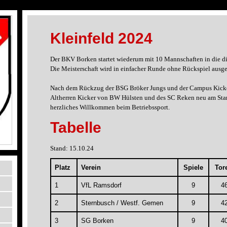
Kleinfeld 2024
Der BKV Borken startet wiederum mit 10 Mannschaften in die di
Die Meisterschaft wird in einfacher Runde ohne Rückspiel ausge
Nach dem Rückzug der BSG Bröker Jungs und der Campus Kicker
Altherren Kicker von BW Hülsten und des SC Reken neu am Star
herzliches Willkommen beim Betriebssport.
Tabelle
Stand: 15.10.24
Platz
Verein
Spiele
Tor
1
VfL Ramsdorf
9
4
2
Sternbusch / Westf. Gemen
9
4
3
SG Borken
9
4