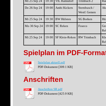
Mi 25.Sep 24
19:30
VfL Ramsdorf
Trimbach 2
Ra
Do 26.Sep 24
19:00
Ambi Kickers
Sternbusch /
Ah
Westf. Gemen
Mi 25.Sep 24
19:30
BW Hülsten
SG Borken
Hü
Mo 30.Sep 24
19:00
SC Reken
Foseco
Gr
Re
Mi 25.Sep 24
19:00
SF Klein-Reken
RW Trimbach
Kle
Re
Spielplan im PDF-Forma
Spielplan aktuell.pdf
PDF-Dokument [309.1 KB]
Anschriften
Anschriften SR.pdf
PDF-Dokument [425.9 KB]