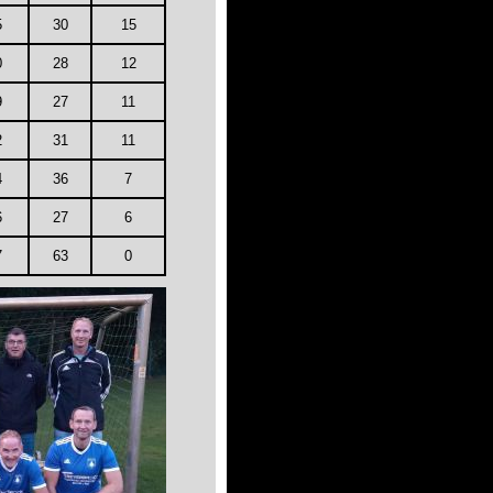
5
30
15
0
28
12
9
27
11
2
31
11
4
36
7
6
27
6
7
63
0