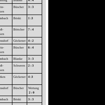
nning
Blanke
4 : 4
in-
Büscher
3 : 3
ken
imbach
Briski
1 :3
oß-
Böttcher
7 : 4
ken
msdorf
Göckener
4 : 2
in-
Büscher
6 : 4
ken
imbach
Blanke
3 : 3
oß-
Schweers
2 : 3
ken
rken
Göckener
4 :3
msdorf
Büscher
Wertung
2 : 0
imbach
Briski
3 : 3