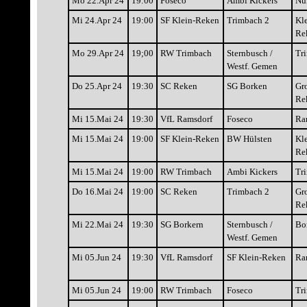
Mo 22.Apr 24
19:00
Foseco
Ambi Kickers
Nü
Mi 24.Apr 24
19:00
SF Klein-Reken
Trimbach 2
Kle
Re
Mo 29.Apr 24
19;00
RW Trimbach
Sternbusch /
Tr
Westf. Gemen
Do 25.Apr 24
19:30
SC Reken
SG Borken
Gr
Re
Mi 15.Mai 24
19:30
VfL Ramsdorf
Foseco
Ra
Mi 15.Mai 24
19:00
SF Klein-Reken
BW Hülsten
Kle
Re
Mi 15.Mai 24
19:00
RW Trimbach
Ambi Kickers
Tr
Do 16.Mai 24
19:00
SC Reken
Trimbach 2
Gr
Re
Mi 22.Mai 24
19:30
SG Borkern
Sternbusch /
Bo
Westf. Gemen
Mi 05.Jun 24
19:30
VfL Ramsdorf
SF Klein-Reken
Ra
Mi 05.Jun 24
19:00
RW Trimbach
Foseco
Tr