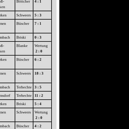
oß-
Böttcher
4 : 1
ken
rken
Schweers
5 : 3
men
Büscher
7 : 1
imbach
Briski
0 : 3
oß-
Blanke
Wertung
ken
2 : 0
rken
Büscher
6 : 2
men
Schweers
18 : 3
imbach
Terhechte
3 : 5
msdorf
Terhechte
11 : 2
rken
Briski
5 : 4
men
Schweers
Wertung
2 : 0
imbach
Büscher
4 : 2