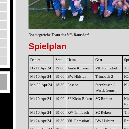
Dss siegreiche Team des VfL Ramsdorf
Spielplan
Datum
Zeit
Heim
Gast
Spi
Do 11.Apr 24
19:00
Ambi Kickers
VfL Ramsdorf
Ah
Mi 10.Apr 24
19:00
BW Hülsten
Trimbach 2
Hü
Mo 08.Apr 24
18:30
Foseco
Sternbusch /
Nü
Westf. Gemen
Mi 10.Apr 24
19:00
SF Klein-Reken
SG Borken
Kle
Re
Mi 10.Apr 24
19:00
RW Trimbach
SC Reken
Tr
Mi 24.Apr 24
19:30
VfL Ramsdorf
BW Hülsten
Ra