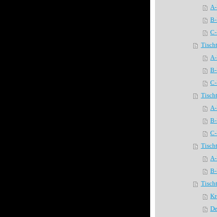
A-
B-
C-
Tisch
A-
B-
C-
Tisch
A-
B-
C-
Tisch
A-
B-
Tisch
Kr
De