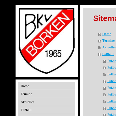
Sitem
Home
Termine
Aktuelles
Fußball
Fußba
Fußba
Fußba
Fußba
Home
Fußba
Termine
Fußba
Fußba
Aktuelles
Fußba
Fußball
Fußba