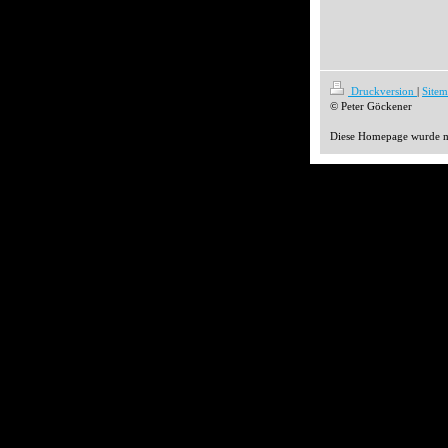
Druckversion
|
Site
© Peter Göckener
Diese Homepage wurde 